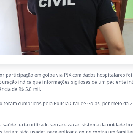
r participação em golpe via PIX com dados hospitalares fo
 apuração indica que informações sigilosas de um paciente
ncia de R$ 5,8 mil.
foram cumpridos pela Polícia Civil de Goiás, por meio da 2ª 
e saúde teria utilizado seu acesso ao sistema da unidade ho
 teriam sido usadas para aplicar o golpe contra um familiar