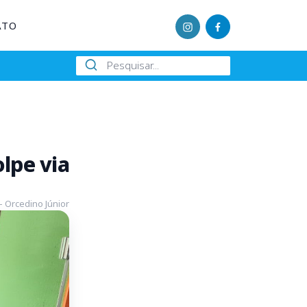
ATO
lpe via
- Orcedino Júnior